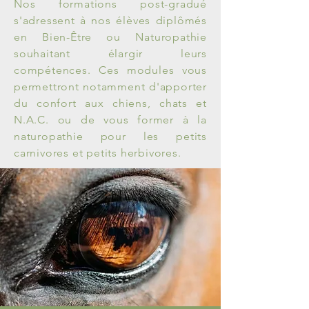
Nos formations post-gradué
s'adressent à nos élèves diplômés
en Bien-Être ou Naturopathie
souhaitant élargir leurs
compétences. Ces modules vous
permettront
notamment
d'apporter
du confort aux
chiens, chats et
N.A.C. ou de vous former à la
naturopathie pour les petits
carnivores et petits herbivores.