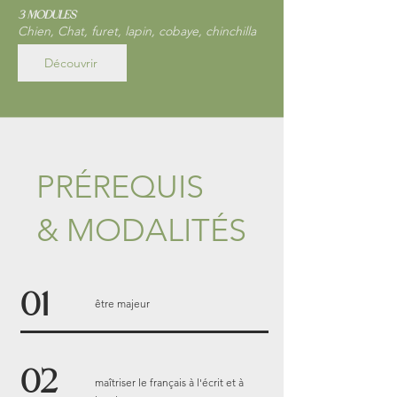
3 modules
Chien,
Chat, furet,
lapin, cobaye, chinchilla
Découvrir
PRÉREQUIS
& MODALITÉS
01
être majeur
02
maîtriser le français à l'écrit et à