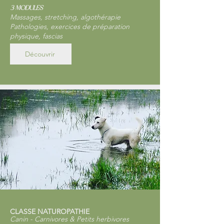
3 modules
Massages, stretching, algothérapie
Pathologies, exercices de préparation
physique, fascias
Découvrir
CLASSE NATUROPATHIE
Canin - Carnivores & Petits herbivores